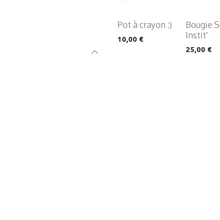
Pot à crayon :)
Bougie S
Instit'
10,00
€
25,00
€