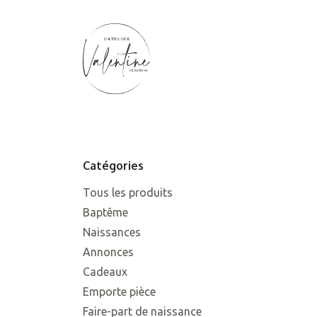
SE RENDRE AU CONTENU
Accueil
Mariage
Naissance
b
Catégories
Tous les produits
Baptême
Naissances
Annonces
Cadeaux
Emporte pièce
Faire-part de naissance