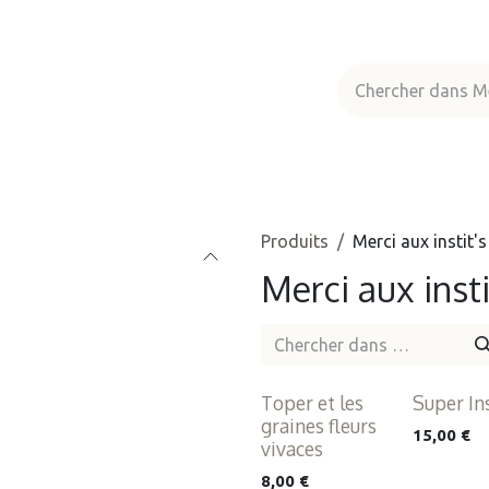
aptême
Locations
Boutique
A propos
Produits
Merci aux instit's
Merci aux insti
Toper et les
Super Ins
graines fleurs
15,00
€
vivaces
8,00
€