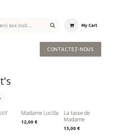
My Cart
CONTACTEZ-NOUS
t's
tit'
Madame Lucille
La tasse de
Madame
12,00
€
15,00
€