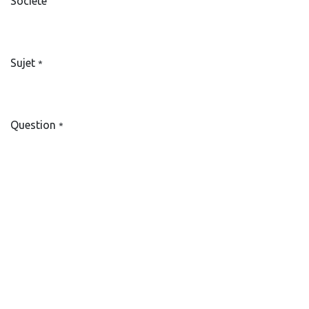
Société
Sujet
*
Question
*
SOUMETTRE
Atelier Valentine
+32 477449411
infos.valentine@gmail.com