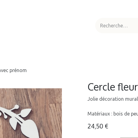
aptême
Locations
Boutique
A propos
 avec prénom
Cercle fleu
Jolie décoration mural
Matériaux : bois de peu
24,50
€